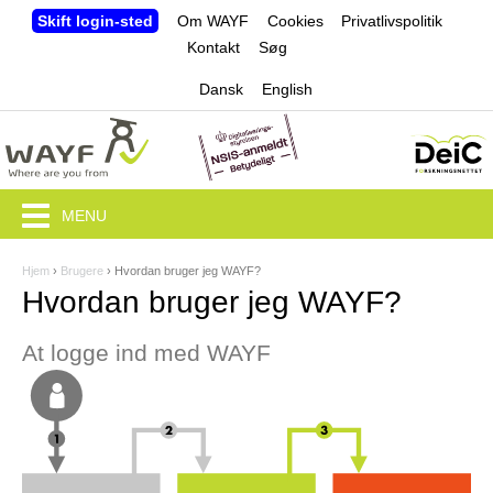
Jump to navigation
Skift login-sted
Om WAYF
Cookies
Privatlivspolitik
Kontakt
Søg
Dansk
English
MENU
Hjem
›
Brugere
›
Hvordan bruger jeg WAYF?
D
Hvordan bruger jeg WAYF?
u
At logge ind med WAYF
e
r
h
e