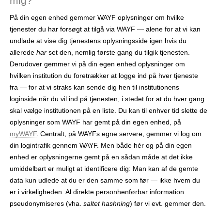
mig?
På din egen enhed gemmer WAYF oplysninger om hvilke
tjenester du har forsøgt at tilgå via WAYF — alene for at vi kan
undlade at vise dig tjenestens oplysningsside igen hvis du
allerede
har
set den, nemlig første gang du tilgik tjenesten.
Derudover gemmer vi på din egen enhed oplysninger om
hvilken institution du foretrækker at logge ind på hver tjeneste
fra — for at vi straks kan sende dig hen til institutionens
loginside når du vil ind på tjenesten, i stedet for at du hver gang
skal vælge institutionen på en liste. Du kan til enhver tid slette de
oplysninger som WAYF har gemt på din egen enhed, på
myWAYF
. Centralt, på WAYFs egne servere, gemmer vi log om
din logintrafik gennem WAYF. Men både hér og på din egen
enhed er oplysningerne gemt på en sådan måde at det ikke
umiddelbart er muligt at identificere dig: Man kan af de gemte
data kun udlede at du er den samme som før — ikke hvem du
er i virkeligheden. Al direkte personhenførbar information
pseudonymiseres (vha.
saltet hashning
) før vi evt. gemmer den.