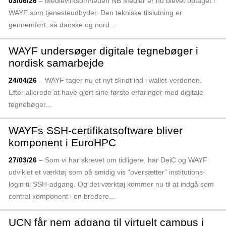
03/06/26
– Medie­virksomheden NB Medier er nu blevet optaget i
WAYF som tjeneste­udbyder. Den tekniske tilslutning er
gennemført, så danske og nord­...
WAYF undersøger digitale tegnebøger i
nordisk samarbejde
24/04/26
– WAYF tager nu et nyt skridt ind i wallet-verdenen.
Efter allerede at have gjort sine første erfaringer med digitale
tegne­bøger...
WAYFs SSH-certifikatsoftware bliver
komponent i EuroHPC
27/03/26
– Som vi har skrevet om tidligere, har DeiC og WAYF
udviklet et værktøj som på smidig vis “oversætter” institutions­
login til SSH-adgang. Og det værktøj kommer nu til at indgå som
central komponent i en bredere...
UCN får nem adgang til virtuelt campus i