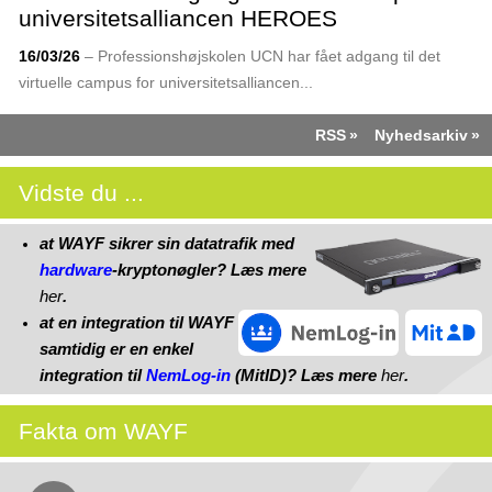
universitetsalliancen HEROES
16/03/26
– Professionshøjskolen UCN har fået adgang til det
virtuelle campus for universitets­alliancen...
RSS
Nyhedsarkiv
Vidste du ...
at WAYF sikrer sin datatrafik med
hardware
-kryptonøgler? Læs mere
her
.
at en integration til WAYF
samtidig er en enkel
integration til
NemLog‑in
(MitID)? Læs mere
her
.
Fakta om WAYF