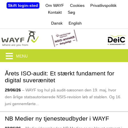
Jump to navigation
Skift login-sted
Om WAYF
Cookies
Privatlivspolitik
Kontakt
Søg
Dansk
English
MENU
Årets ISO-audit: Et stærkt fundament for
digital suverænitet
29/06/26
– WAYF tog hul på audit-sæsonen den 19. maj, hvor
den årlige stats­autoriserede NSIS-revision løb af stablen. Og 16.
juni gennem­førte...
NB Medier ny tjenesteudbyder i WAYF