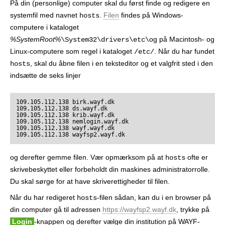
På din (personlige) computer skal du først finde og redigere en
r
systemfil med navnet
.
Filen
findes på Windows-
hosts
computere i kataloget
%SystemRoot%
og på Macintosh- og
\System32\drivers\etc\
Linux-computere som regel i kataloget
. Når du har fundet
/etc/
, skal du åbne filen i en teksteditor og et valgfrit sted i den
hosts
indsætte de seks linjer
109.105.112.138 birk.wayf.dk

109.105.112.138 ds.wayf.dk

109.105.112.138 krib.wayf.dk

109.105.112.138 nemlogin.wayf.dk

109.105.112.138 wayf.wayf.dk

109.105.112.138 wayfsp2.wayf.dk
og derefter gemme filen. Vær opmærksom på at
ofte er
hosts
skrivebeskyttet eller forbeholdt din maskines administratorrolle.
Du skal sørge for at have skriverettigheder til filen.
Når du har redigeret
-filen sådan, kan du i en browser på
hosts
din computer gå til adressen
https://wayfsp2.wayf.dk
, trykke på
Login
-knappen og derefter vælge din institution på WAYF-