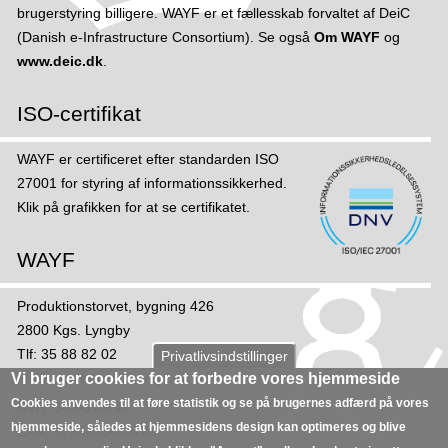
brugerstyring billigere. WAYF er et fællesskab forvaltet af DeiC
(Danish e-Infrastructure Consortium). Se også
Om WAYF
og
www.deic.dk
.
ISO-certifikat
WAYF er certificeret efter standarden ISO
27001 for styring af informations­sikker­hed.
Klik på grafikken for at se certifikatet.
WAYF
Produktionstorvet, bygning 426
2800 Kgs. Lyngby
Tlf: 35 88 82 02
Privatlivsindstillinger
Mail:
sekretariat@wayf.dk
Vi bruger cookies for at forbedre vores hjemmeside
Cookies anvendes til at føre statistik og se på brugernes adfærd på vores
CVR: 30 06 09 46
hjemmeside, således at hjemmesidens design kan optimeres og blive
EAN: 5798000430723