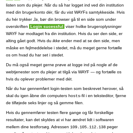
listen som du plejer. Når du så har logget ind ved din institution
med din brugerkonto dér, får du vist WAYFs samtykkeside. Hvis
du hér trykker
Ja
, bør din browser gå til en side som under
overskriften
Login sucessful
viser hvilke brugeroplysninger
WAYF har modtaget fra din institution. Hvis du ser den side, er
alting gået godt. Hvis du
ikke
ender med at se den side, men
måske en fejlmeddelelse i stedet, må du meget gerne fortælle
os om hvad du har set i stedet.
Du må
også
meget gerne prøve at logge ind på nogle af de
webtjenester som du plejer at tilgå via WAYF — og fortælle os
hvis du oplever problemer med dét.
Når du har gennemført login-testen som beskrevet herover, så
skal du igen åbne din computers
-fil i en teksteditor, fjerne
hosts
de tilføjede seks linjer og så gemme filen.
Hvis du gennemfører testen flere gange og får forskellige
resultater, kan det skyldes at vi har ændret lidt i softwaren
mellem dine testforsøg. Adressen
peger
109.105.112.138