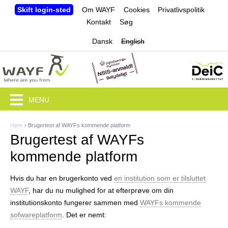
Jump to navigation
Skift login-sted
Om WAYF
Cookies
Privatlivspolitik
Kontakt
Søg
Dansk
English
MENU
Hjem
›
Brugertest af WAYFs kommende platform
D
Brugertest af WAYFs
u
kommende platform
e
Hvis du har en brugerkonto ved
en institution som er tilsluttet
r
WAYF
, har du nu mulighed for at efterprøve om din
h
institutionskonto fungerer sammen med
WAYFs kommende
sofwareplatform
. Det er nemt:
e