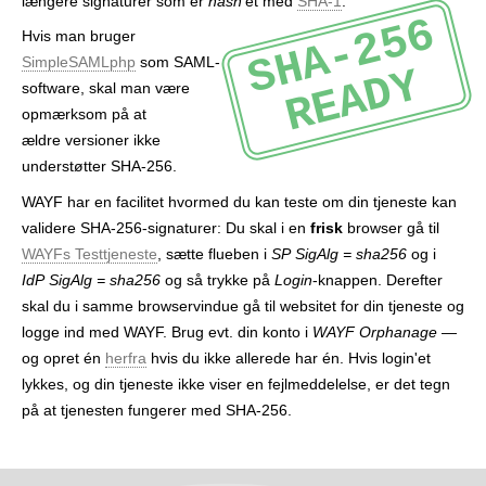
længere signaturer som er
hash
'et med
SHA-1
.
r
SHA-256
Hvis man bruger
SimpleSAMLphp
som SAML-
READY
software, skal man være
opmærksom på at
ældre versioner ikke
understøtter SHA-256.
WAYF har en facilitet hvormed du kan teste om din tjeneste kan
validere SHA-256-signaturer: Du skal i en
frisk
browser gå til
WAYFs Testtjeneste
, sætte flueben i
SP SigAlg = sha256
og i
IdP SigAlg = sha256
og så trykke på
Login
-knappen. Derefter
skal du i samme browservindue gå til websitet for din tjeneste og
logge ind med WAYF. Brug evt. din konto i
WAYF Orphanage
—
og opret én
herfra
hvis du ikke allerede har én. Hvis login'et
lykkes, og din tjeneste ikke viser en fejlmeddelelse, er det tegn
på at tjenesten fungerer med SHA-256.