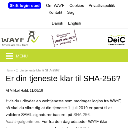
Jump to navigation
Skift login-sted
Om WAYF
Cookies
Privatlivspolitik
Kontakt
Søg
Dansk
English
MENU
Hjem
›
Er din tjeneste klar til SHA-256?
D
Er din tjeneste klar til SHA-256?
u
Af
Mikkel Hald
, 11/06/19
e
Hvis du udbyder en webtjeneste som modtager logins fra WAYF,
r
så skal du sikre dig at din tjeneste 1. juli 2019 er parat til at
h
validere SAML-signaturer baseret på
SHA-256-
hashing
algoritmen
. For fra den dag udsteder WAYF ikke
e