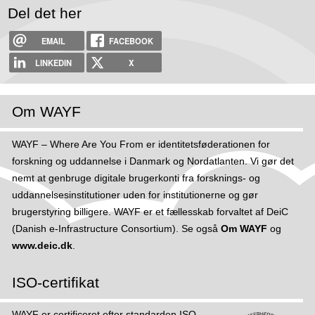
Del det her
EMAIL
FACEBOOK
LINKEDIN
X
Om WAYF
WAYF – Where Are You From er identitetsføderationen for
forskning og uddannelse i Danmark og Nordatlanten. Vi gør det
nemt at genbruge digitale brugerkonti fra forsknings- og
uddannelsesinstitutioner uden for institutionerne og gør
brugerstyring billigere. WAYF er et fællesskab forvaltet af DeiC
(Danish e-Infrastructure Consortium). Se også
Om WAYF
og
www.deic.dk
.
ISO-certifikat
WAYF er certificeret efter standarden ISO