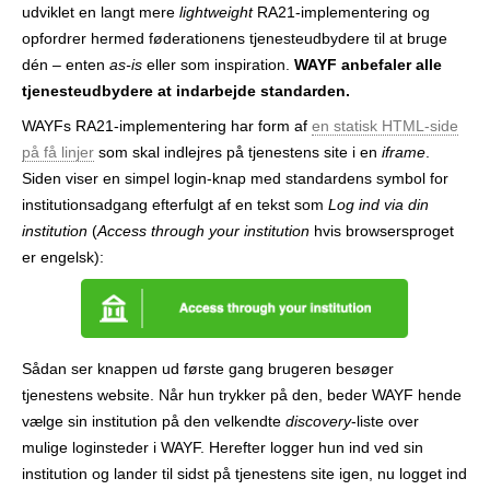
udviklet en langt mere
lightweight
RA21-implementering og
opfordrer hermed føderationens tjenesteudbydere til at bruge
dén – enten
as-is
eller som inspiration.
WAYF anbefaler alle
tjenesteudbydere at indarbejde standarden.
WAYFs RA21-implementering har form af
en statisk HTML-side
på få linjer
som skal indlejres på tjenestens site i en
iframe
.
Siden viser en simpel login-knap med standardens symbol for
institutionsadgang efterfulgt af en tekst som
Log ind via din
institution
(
Access through your institution
hvis browsersproget
er engelsk):
Sådan ser knappen ud første gang brugeren besøger
tjenestens website. Når hun trykker på den, beder WAYF hende
vælge sin institution på den velkendte
discovery
-liste over
mulige loginsteder i WAYF. Herefter logger hun ind ved sin
institution og lander til sidst på tjenestens site igen, nu logget ind