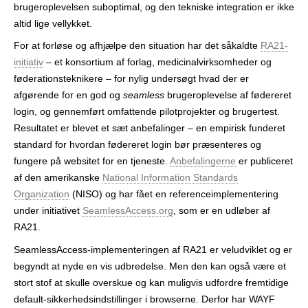
brugeroplevelsen suboptimal, og den tekniske integration er ikke
r
altid lige vellykket.
For at forløse og afhjælpe den situation har det såkaldte
RA21-
initiativ
– et konsortium af forlag, medicinalvirksomheder og
føderationsteknikere – for nylig undersøgt hvad der er
afgørende for en god og
seamless
brugeroplevelse af fødereret
login, og gennemført omfattende pilotprojekter og brugertest.
Resultatet er blevet et sæt anbefalinger – en empirisk funderet
standard for hvordan fødereret login bør præsenteres og
fungere på websitet for en tjeneste.
Anbefalingerne
er publiceret
af den amerikanske
National Information Standards
Organization
(NISO) og har fået en referenceimplementering
under initiativet
SeamlessAccess.org
, som er en udløber af
RA21.
SeamlessAccess-implementeringen af RA21 er veludviklet og er
begyndt at nyde en vis udbredelse. Men den kan også være et
stort stof at skulle overskue og kan muligvis udfordre fremtidige
default-sikkerhedsindstillinger i browserne. Derfor har WAYF