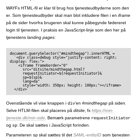
WAYFs HTML-fil er klar til brug hos tjenesteudbyderne som den
er. Som tjenesteudbyder skal man blot inkludere filen i en
iframe
på de sider hvorfra brugeren skal kunne påbegynde fødereret
login til tjenesten. I praksis en JavaScript-linje som den her på
tjenestens
landing pages
:
document.querySelector("#mindthegap").innerHTML =

  `<div class=debug style="justify-content: right; 
display: flex;">

    <iframe frameborder="0"

      src="ditsite/mindthegap.html?

      requestInitiator=${requestInitiator}&

      sp=${sp}&

      lang=da"

      style="width: 350px; height: 100px;"></iframe>

Ovenstående vil vise knappen i
'en
#mindthegap
på siden.
div
Selve HTLM-filen skal placeres på
ditsite
, fx
https://min-
tjeneste.dk/min-side
. Bemærk parametrene
requestInitiator
og
: De skal sættes i JavaScript forinden.
sp
Parameteren
skal sættes til det
SAML-entityID
som tjenesten
sp