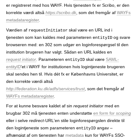
er registreret med hos WAYF. Hvis tjenesten fx er Scribo, er den
korrekte værdi altså
https://scribo.dk
, som det fremgår af
WAYFs
metadataregister
.
Værdien af
skal være en URL ind i
requestInitiator
tjenesten som kan kaldes med parameteren
og svare
entityID
browseren med: en 302 som udgør en loginforespørgsel til den
institution brugeren har valgt. Sådan en URL kaldes en
request initiator
. Parameteren
skal være
SAML-
entityID
entityID
'et i WAYF for institutionen hvis logintjeneste brugeren
skal sendes hen til. Hvis dét fx er Københavns Universitet, er
den korrekte værdi altså
http://federation.ku.dk/adfs/services/trust
, som det fremgår af
WAYFs metadataregister
.
For at kunne besvare kaldet af sin
request initiator
med en
brugbar 302 må tjenesten enten understøtte
en form for
scoping
eller i selve
redirect
-URL'en stile loginforespørgslen direkte til
den logintjeneste som parameteren
angav –
entityID
afhængigt af om tjenesten har
metadata
kun for WAYFs SSO-