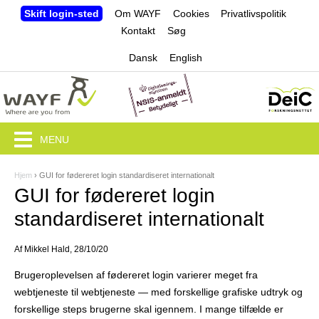
Jump to navigation
Skift login-sted
Om WAYF
Cookies
Privatlivspolitik
Kontakt
Søg
Dansk
English
MENU
Hjem
›
GUI for fødereret login standardiseret internationalt
D
GUI for fødereret login
u
standardiseret internationalt
e
Af
Mikkel Hald
, 28/10/20
r
Brugeroplevelsen af fødereret login varierer meget fra
h
webtjeneste til webtjeneste — med forskellige grafiske udtryk og
e
forskellige steps brugerne skal igennem. I mange tilfælde er