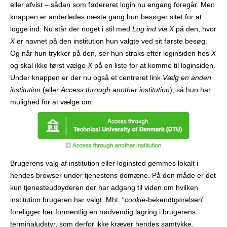
eller afvist – sådan som fødereret login nu engang foregår. Men
knappen er anderledes næste gang hun besøger sitet for at
logge ind: Nu står der noget i stil med
Log ind via X
på den, hvor
X
er navnet på den institution hun valgte ved sit første besøg.
Og når hun trykker på den, ser hun straks efter loginsiden hos
X
og skal ikke først vælge
X
på en liste for at komme til loginsiden.
Under knappen er der nu også et centreret link
Vælg en anden
institution
(eller
Access through another institution
), så hun har
mulighed for at vælge om:
Brugerens valg af institution eller loginsted gemmes lokalt i
hendes browser under tjenestens domæne. På den måde er det
kun tjenesteudbyderen der har adgang til viden om hvilken
institution brugeren har valgt. Mht. “
cookie
-bekendtgørelsen”
foreligger her formentlig en nødvendig lagring i brugerens
terminaludstyr, som derfor ikke kræver hendes samtykke.