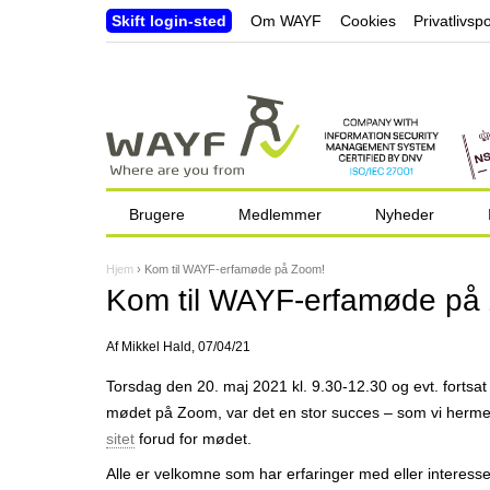
Skift login-sted
Om WAYF
Cookies
Privatlivspo
Brugere
Medlemmer
Nyheder
Hjem
›
Kom til WAYF-erfamøde på Zoom!
D
Kom til WAYF-erfamøde på
u
Af
Mikkel Hald
, 07/04/21
e
Torsdag den 20. maj 2021 kl. 9.30-12.30 og evt. fortsat 
r
mødet på Zoom, var det en stor succes – som vi hermed
h
sitet
forud for mødet.
e
Alle er velkomne som har erfaringer med eller interesse