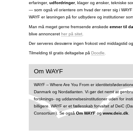
erfaringer,
udfordringer
, klager og ønsker, tekniske 
r
— som også vil orientere om hvad der rører sig i WAYF
WAYF er løsningen på for udbydere og institutioner som
Man må meget gerne fremsende ønskede
emner til 
blive annonceret
her på sitet
.
Der serveres desværre ingen frokost ved middagstid og 
Tilmelding til gratis deltagelse på
Doodle
.
Om WAYF
WAYF – Where Are You From er identitetsføderatione
Danmark og Nordatlanten. Vi gør det nemt at genbrug
forsknings- og uddannelsesinstitutioner uden for inst
billigere. WAYF er et fællesskab forvaltet af DeiC (Da
Consortium). Se også
Om WAYF
og
www.deic.dk
.