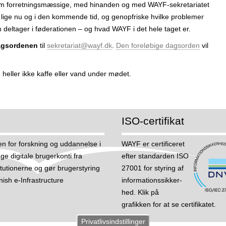
som forretningsmæssige, med hinanden og med WAYF-sekretariatet
 lige nu og i den kommende tid, og genopfriske hvilke problemer
 deltager i føderationen – og hvad WAYF i det hele taget er.
dagsordenen
til
sekretariat@wayf.dk
.
Den foreløbige dagsorden
vil
heller ikke kaffe eller vand under mødet.
ISO-certifikat
n for forskning og uddannelse i
WAYF er certificeret
e digitale brugerkonti fra
efter standarden ISO
itutionerne og gør brugerstyring
27001 for styring af
nish e-Infrastructure
informations­sikker­
hed. Klik på
grafikken for at se certifikatet.
Privatlivsindstillinger