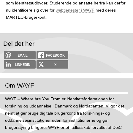
som identitetsudbyder. Studerende og ansatte herfra kan derfor
r
nu identificere sig over for
webtjenester i WAYF
med deres
MARTEC-brugerkonti.
Del det her
EMAIL
FACEBOOK
LINKEDIN
X
Om WAYF
WAYF – Where Are You From er identitetsføderationen for
forskning og uddannelse i Danmark og Nordatlanten. Vi gør det
nemt at genbruge digitale brugerkonti fra forsknings- og
uddannelsesinstitutioner uden for institutionerne og gør
brugerstyring billigere. WAYF er et fællesskab forvaltet af DeiC