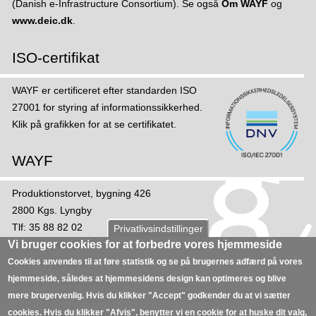
(Danish e-Infrastructure Consortium). Se også
Om WAYF
og
www.deic.dk
.
ISO-certifikat
WAYF er certificeret efter standarden ISO
27001 for styring af informations­sikker­hed.
Klik på grafikken for at se certifikatet.
WAYF
Produktionstorvet, bygning 426
2800 Kgs. Lyngby
Tlf: 35 88 82 02
Privatlivsindstillinger
Vi bruger cookies for at forbedre vores hjemmeside
Mail:
sekretariat@wayf.dk
Cookies anvendes til at føre statistik og se på brugernes adfærd på vores
CVR: 30 06 09 46
hjemmeside, således at hjemmesidens design kan optimeres og blive
EAN: 5798000430723
mere brugervenlig. Hvis du klikker "Accept" godkender du at vi sætter
cookies. Hvis du klikker "Afvis", benytter vi en cookie for at huske dit valg,
Om DeiC
Support
Cookies
Privatlivspolitik
Kontakt