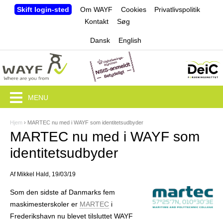
Jump to navigation
Skift login-sted
Om WAYF
Cookies
Privatlivspolitik
Kontakt
Søg
Dansk
English
MENU
Hjem
›
MARTEC nu med i WAYF som identitetsudbyder
D
MARTEC nu med i WAYF som
u
identitetsudbyder
e
Af
Mikkel Hald
, 19/03/19
r
Som den sidste af Danmarks fem
h
maskimesterskoler er
MARTEC
i
e
Frederikshavn nu blevet tilsluttet WAYF