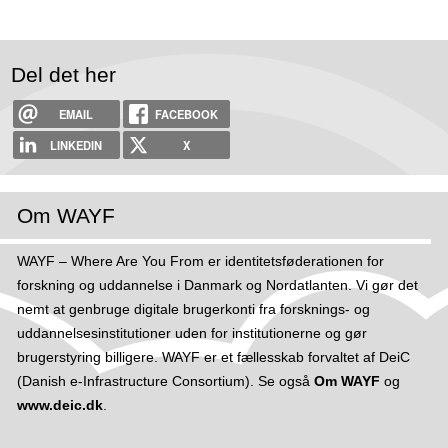
r
Del det her
EMAIL
FACEBOOK
LINKEDIN
X
Om WAYF
WAYF – Where Are You From er identitetsføderationen for
forskning og uddannelse i Danmark og Nordatlanten. Vi gør det
nemt at genbruge digitale brugerkonti fra forsknings- og
uddannelsesinstitutioner uden for institutionerne og gør
brugerstyring billigere. WAYF er et fællesskab forvaltet af DeiC
(Danish e-Infrastructure Consortium). Se også
Om WAYF
og
www.deic.dk
.