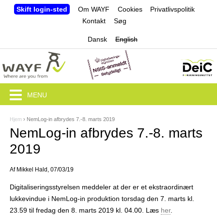
Jump to navigation
Skift login-sted
Om WAYF
Cookies
Privatlivspolitik
Kontakt
Søg
Dansk
English
MENU
Hjem
›
NemLog-in afbrydes 7.-8. marts 2019
D
NemLog-in afbrydes 7.-8. marts
u
2019
e
Af
Mikkel Hald
, 07/03/19
r
Digitaliseringsstyrelsen meddeler at der er et ekstraordinært
h
lukkevindue i NemLog-in produktion torsdag den 7. marts kl.
e
23.59 til fredag den 8. marts 2019 kl. 04.00. Læs
her
.