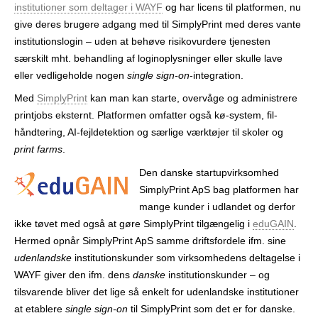
institutioner som deltager i WAYF
og har licens til platformen, nu
r
give deres brugere adgang med til SimplyPrint med deres vante
institutions­login – uden at behøve risiko­vurdere tjenesten
særskilt mht. behandling af login­oplysninger eller skulle lave
eller vedligeholde nogen
single sign-on
-integration.
Med
SimplyPrint
kan man kan starte, overvåge og administrere
printjobs eksternt. Platformen omfatter også kø-system, fil­
håndtering, AI-fejldetektion og særlige værktøjer til skoler og
print farms
.
Den danske startup­virksomhed
SimplyPrint ApS bag platformen har
mange kunder i udlandet og derfor
ikke tøvet med også at gøre SimplyPrint tilgængelig i
eduGAIN
.
Hermed opnår SimplyPrint ApS samme driftsfordele ifm. sine
udenlandske
institutions­kunder som virksomhedens deltagelse i
WAYF giver den ifm. dens
danske
institutions­kunder – og
tilsvarende bliver det lige så enkelt for udenlandske institutioner
at etablere
single sign-on
til SimplyPrint som det er for danske.