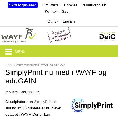
Jump to navigation
Skift login-sted
Om WAYF
Cookies
Privatlivspolitik
Kontakt
Søg
Dansk
English
MENU
Hjem
›
SimplyPrint nu med i WAYF og eduGAIN
D
SimplyPrint nu med i WAYF og
u
eduGAIN
e
Af
Mikkel Hald
, 22/09/25
r
Cloud­platformen
SimplyPrint
til
h
styring af 3D-printere er nu blevet
e
optaget i WAYF. Derfor kan