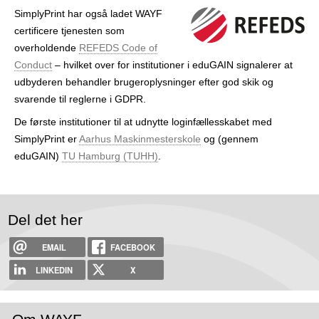
SimplyPrint har også ladet WAYF
certificere tjenesten som
overholdende
REFEDS Code of
Conduct
– hvilket over for institutioner i eduGAIN signalerer at
udbyderen behandler bruger­oplysninger efter god skik og
svarende til reglerne i GDPR.
De første institutioner til at udnytte login­fællesskabet med
SimplyPrint er
Aarhus Maskinmesterskole
og (gennem
eduGAIN)
TU Hamburg (TUHH)
.
Del det her
EMAIL
FACEBOOK
LINKEDIN
X