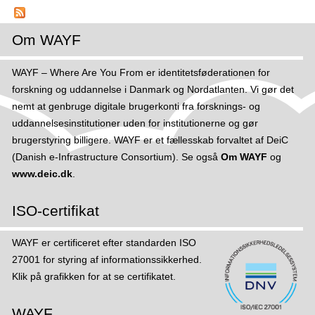
m
r
W
E
Om WAYF
M
S
WAYF – Where Are You From er identitetsføderationen for
forskning og uddannelse i Danmark og Nordatlanten. Vi gør det
nemt at genbruge digitale brugerkonti fra forsknings- og
uddannelsesinstitutioner uden for institutionerne og gør
brugerstyring billigere. WAYF er et fællesskab forvaltet af DeiC
(Danish e-Infrastructure Consortium). Se også
Om WAYF
og
www.deic.dk
.
ISO-certifikat
WAYF er certificeret efter standarden ISO
27001 for styring af informations­sikker­hed.
Klik på grafikken for at se certifikatet.
WAYF