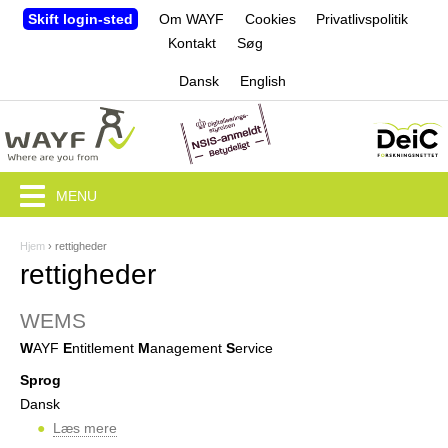
Jump to navigation
Skift login-sted
Om WAYF
Cookies
Privatlivspolitik
Kontakt
Søg
Dansk
English
MENU
Hjem
›
rettigheder
D
rettigheder
u
WEMS
e
W
AYF
E
ntitlement
M
anagement
S
ervice
r
Sprog
h
Dansk
e
Læs mere
o