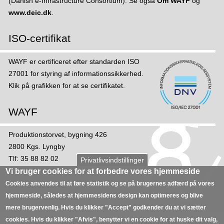
(Danish e-Infrastructure Consortium). Se også
Om WAYF
og
g
www.deic.dk
.
a
n
ISO-certifikat
g
f
WAYF er certificeret efter standarden ISO
r
27001 for styring af informations­sikker­hed.
a
Klik på grafikken for at se certifikatet.
i
n
WAYF
s
t
Produktionstorvet, bygning 426
i
2800 Kgs. Lyngby
t
Tlf: 35 88 82 02
Privatlivsindstillinger
u
Mail:
sekretariat@wayf.dk
Vi bruger cookies for at forbedre vores hjemmeside
t
Cookies anvendes til at føre statistik og se på brugernes adfærd på vores
CVR: 30 06 09 46
i
hjemmeside, således at hjemmesidens design kan optimeres og blive
EAN: 5798000430723
o
mere brugervenlig. Hvis du klikker "Accept" godkender du at vi sætter
n
cookies. Hvis du klikker "Afvis", benytter vi en cookie for at huske dit valg,
Om DeiC
Support
Cookies
Privatlivspolitik
Kontakt