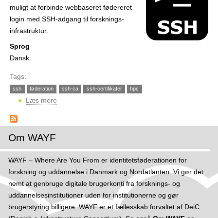
r
muligt at forbinde web­baseret fødereret
login med SSH-adgang til forsknings­
infrastruktur.
Sprog
Dansk
Tags:
ssh
føderation
ssh-ca
ssh-certifikater
hpc
Læs mere
o
m
G
i
Om WAYF
v
S
WAYF – Where Are You From er identitetsføderationen for
S
forskning og uddannelse i Danmark og Nordatlanten. Vi gør det
H
nemt at genbruge digitale brugerkonti fra forsknings- og
-
uddannelsesinstitutioner uden for institutionerne og gør
a
brugerstyring billigere. WAYF er et fællesskab forvaltet af DeiC
d