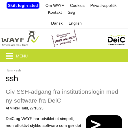
Jump to navigation
Skift login-sted
Om WAYF
Cookies
Privatlivspolitik
Kontakt
Søg
Dansk
English
MENU
Hjem
›
ssh
D
ssh
u
Giv SSH-adgang fra institutionslogin med
e
ny software fra DeiC
r
Af
Mikkel Hald
, 27/10/25
h
DeiC og WAYF har udviklet et simpelt,
e
men effektivt stykke software som gør det