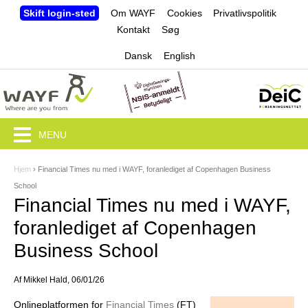
Jump to navigation
Skift login-sted
Om WAYF
Cookies
Privatlivspolitik
Kontakt
Søg
Dansk
English
MENU
Hjem
›
Financial Times nu med i WAYF, foranlediget af Copenhagen Business
D
School
u
Financial Times nu med i WAYF,
e
foranlediget af Copenhagen
r
Business School
h
Af
Mikkel Hald
, 06/01/26
e
Online­platformen for
Financial Times
(FT)