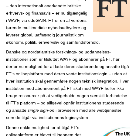
r
– den internationalt anerkendte britiske
erhvervs- og finansavis – er nu tilgængelig
i WAYF, via eduGAIN. FT er en af verdens
førende multimediale nyheds­udbydere og
leverer global, uafhængig journalistik om
økonomi, politik, erhvervsliv og samfunds­forhold.
Danske og nordatlantiske forsknings- og uddannelses­
institutioner som er tilsluttet WAYF og abonnerer på FT, har
derfor nu mulighed for at lade deres studerende og ansatte tilgå
FT's online­platform med deres vante institutions­login – uden at
hver institution skal gennemføre nogen teknisk integration. Hver
institution med abonnement på FT skal med WAYF heller ikke
bruge ressourcer på at vedligeholde nogen særskilt forbindelse
til FT's platform – og alligevel opnår institutionens studerende
og ansatte
single sign-on
i browseren med alle webtjenester
som de tilgår via institutionens login­system.
Denne enkle mulighed for at tilgå FT's
online­platform er blevet til igennem det