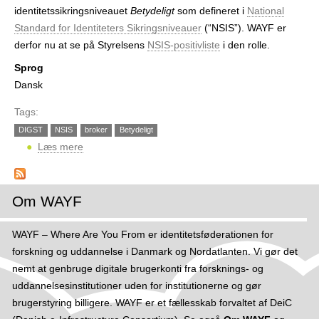
r
identitetssikringsniveauet
Betydeligt
som defineret i
National
Standard for Identiteters Sikringsniveauer
(“NSIS”). WAYF er
derfor nu at se på Styrelsens
NSIS-positivliste
i den rolle.
Sprog
Dansk
Tags:
DIGST
NSIS
broker
Betydeligt
Læs mere
o
m
W
A
Om WAYF
Y
F
WAYF – Where Are You From er identitetsføderationen for
g
forskning og uddannelse i Danmark og Nordatlanten. Vi gør det
o
nemt at genbruge digitale brugerkonti fra forsknings- og
d
uddannelsesinstitutioner uden for institutionerne og gør
k
brugerstyring billigere. WAYF er et fællesskab forvaltet af DeiC
e