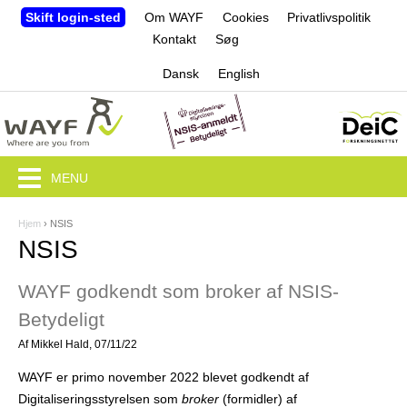
Jump to navigation
Skift login-sted
Om WAYF
Cookies
Privatlivspolitik
Kontakt
Søg
Dansk
English
MENU
Hjem
›
NSIS
D
NSIS
u
WAYF godkendt som broker af NSIS-
e
Betydeligt
r
Af
Mikkel Hald
, 07/11/22
h
WAYF er primo november 2022 blevet godkendt af
e
Digitaliseringsstyrelsen som
broker
(formidler) af