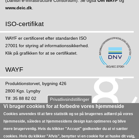
(Danish e-Infrastructure Consortium). Se også
Om WAYF
og
n
www.deic.dk
.
d
t
ISO-certifikat
s
o
WAYF er certificeret efter standarden ISO
m
27001 for styring af informations­sikker­hed.
b
Klik på grafikken for at se certifikatet.
r
o
WAYF
k
e
Produktionstorvet, bygning 426
r
2800 Kgs. Lyngby
a
Tlf: 35 88 82 02
Privatlivsindstillinger
f
Mail:
sekretariat@wayf.dk
Vi bruger cookies for at forbedre vores hjemmeside
N
Cookies anvendes til at føre statistik og se på brugernes adfærd på vores
CVR: 30 06 09 46
S
hjemmeside, således at hjemmesidens design kan optimeres og blive
EAN: 5798000430723
I
mere brugervenlig. Hvis du klikker "Accept" godkender du at vi sætter
S
cookies. Hvis du klikker "Afvis", benytter vi en cookie for at huske dit valg,
Om DeiC
Support
Cookies
Privatlivspolitik
Kontakt