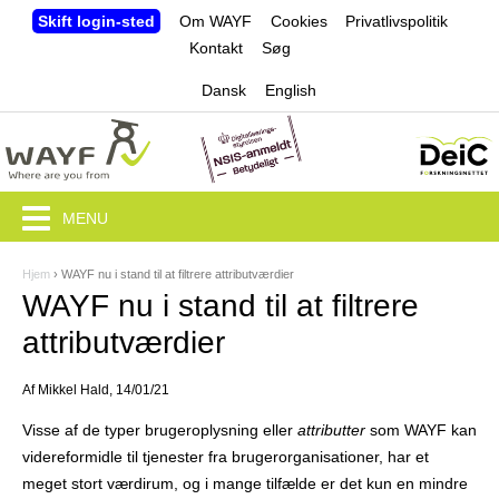
Jump to navigation
Skift login-sted
Om WAYF
Cookies
Privatlivspolitik
Kontakt
Søg
Dansk
English
MENU
Hjem
›
WAYF nu i stand til at filtrere attributværdier
D
WAYF nu i stand til at filtrere
u
attributværdier
e
Af
Mikkel Hald
, 14/01/21
r
Visse af de typer brugeroplysning eller
attributter
som WAYF kan
h
videreformidle til tjenester fra brugerorganisationer, har et
e
meget stort værdirum, og i mange tilfælde er det kun en mindre