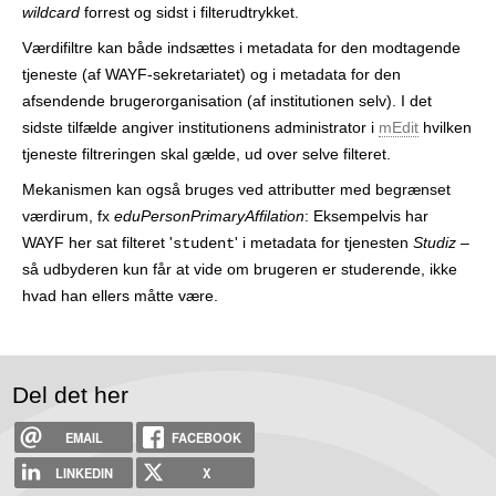
wildcard
forrest og sidst i filterudtrykket.
Værdifiltre kan både indsættes i metadata for den modtagende
tjeneste (af WAYF-sekretariatet) og i metadata for den
afsendende brugerorganisation (af institutionen selv). I det
sidste tilfælde angiver institutionens administrator i
mEdit
hvilken
tjeneste filtreringen skal gælde, ud over selve filteret.
Mekanismen kan også bruges ved attributter med begrænset
værdirum, fx
eduPersonPrimaryAffilation
: Eksempelvis har
WAYF her sat filteret '
' i metadata for tjenesten
Studiz
–
student
så udbyderen kun får at vide om brugeren er studerende, ikke
hvad han ellers måtte være.
Del det her
EMAIL
FACEBOOK
LINKEDIN
X