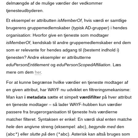
delmængde af de mulige værdier der vedkommer
r
tjenesteudbyderen.
Et eksempel er attributten
isMemberOf
, hvis værdi er samtlige
brugerens gruppemedlemskaber (typisk AD-grupper) i hendes
organisation: Hvorfor give en tjeneste som modtager
isMemberOf
, kendskab til andre gruppemedlemskaber end dem
som er relevante for hendes adgang til (bestemt indhold i)
tjenesten? Andre eksempler er attributterne
eduPersonEntitlement
og
eduPersonScopedAffiliation
. Læs
mere om dem
her
.
For at kunne begrænse hvilke værdier en tjeneste modtager af
en given attribut, har WAYF nu udviklet en filtreringsmekanisme:
Man kan
i metadata
sætte et simpelt
værdifilter
på hver attribut
en tjeneste modtager – så lader WAYF-hubben kun værdier
passere fra brugerorganisation til tjeneste hvis værdierne
matcher filteret. Syntaksen er enkel: En værdi skal enten matche
hele
den angivne streng (eksempel:
),
begynde med
den
abc
(
) eller
slutte på
den (
). Asterisk kan altså bruges som
abc*
*abc