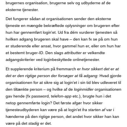
brugernes organisation, brugerne selv og udbyderne af de
r
eksterne tjenester.
Det fungerer sådan at organisationen sender den eksterne
tjeneste en mængde bekræftede oplysninger om brugeren efter
hun har gennemført login'et. Ud fra dém vurderer tjenesten så
hvilken adgang brugeren skal have – den kan fx se på om hun
er studerende eller ansat, hvor gammel hun er, eller om hun har
et bestemt bruger-ID. Den slags
attributter
er velkendte
adgangskriterier ved login­beskyttede online­tjenester.
Et supplerende kriterium på fremmarch er
hvor sikkert det er at
det er den rigtige person der forsøger at få adgang
: Hvad gjorde
organisationen for at sikre sig at login'et i sin tid blev udleveret til
den tiltænkte person – og hvilke af de
loginmidler
organisationen
gav hende (fx password, telefon-
app
etc.), brugte hun i det
netop gennemførte login? Det første afgør hvor sikker
tjenesteudbyderen kan være på at login'et
fra starten af
var i
hænderne på den rigtige person, det andet hvor sikker han kan
være på det
stadig
er det.