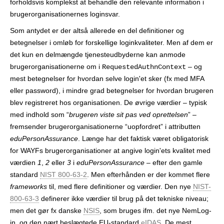
forholdsvis komplekst at behandle den relevante information i
brugerorganisationernes login­svar.
Som antydet er der altså allerede en del definitioner og
betegnelser i omløb for forskellige login­kvaliteter. Men af dem er
det kun en delmængde tjenesteudbyderne kan anmode
brugerorganisationerne om i
– og
RequestedAuthnContext
mest betegnelser for hvordan selve login'et sker (fx med MFA
eller password), i mindre grad betegnelser for hvordan brugeren
blev registreret hos organisationen. De øvrige værdier – typisk
med indhold som “
brugeren viste sit pas ved oprettelsen
” –
fremsender brugerorganisationerne “uopfordret” i attributten
eduPersonAssurance
. Længe har det faktisk været obligatorisk
for WAYFs brugerorganisationer at angive login'ets kvalitet med
værdien
1
,
2
eller
3
i
eduPersonAssurance
– efter den gamle
standard
NIST 800-63-2
. Men efterhånden er der kommet flere
frameworks
til, med flere definitioner og værdier. Den nye
NIST-
800-63-3
definerer ikke værdier til brug på det tekniske niveau;
men det gør fx danske
NSIS
, som bruges ifm. det nye NemLog-
in, og den nært beslægtede EU-standard
eIDAS
. De mest