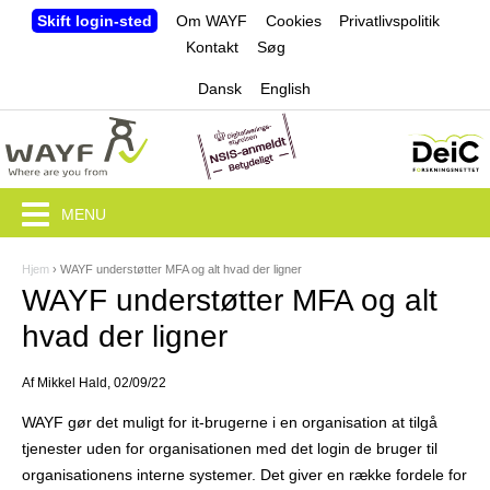
Jump to navigation
Skift login-sted
Om WAYF
Cookies
Privatlivspolitik
Kontakt
Søg
Dansk
English
MENU
Hjem
›
WAYF understøtter MFA og alt hvad der ligner
D
WAYF understøtter MFA og alt
u
hvad der ligner
e
Af
Mikkel Hald
, 02/09/22
r
WAYF gør det muligt for it-brugerne i en organisation at tilgå
h
tjenester uden for organisationen med det login de bruger til
e
organisationens interne systemer. Det giver en række fordele for