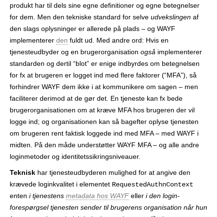
produkt har til dels sine egne definitioner og egne betegnelser
for dem. Men den tekniske standard for selve
udvekslingen
af
den slags oplysninger er allerede på plads – og WAYF
implementerer
den
fuldt ud. Med andre ord: Hvis en
tjenesteudbyder og en brugerorganisation
også
implementerer
standarden og dertil “blot” er enige indbyrdes om betegnelsen
for fx at brugeren er logget ind med flere faktorer (“MFA”), så
forhindrer WAYF dem ikke i at kommunikere om sagen – men
faciliterer derimod at de gør det. En tjeneste kan fx bede
brugerorganisationen om at kræve MFA hos brugeren der vil
logge ind; og organisationen kan så bagefter oplyse tjenesten
om brugeren rent faktisk loggede ind med MFA – med WAYF i
midten. På den måde understøtter WAYF MFA – og alle andre
login­metoder og identitets­sikrings­niveauer.
Teknisk
har tjenesteudbyderen mulighed for at angive den
krævede login­kvalitet i elementet
RequestedAuthnContext
enten
i tjenestens
metadata hos WAYF
eller
i den login­
forespørgsel tjenesten sender til brugerens organisation når hun