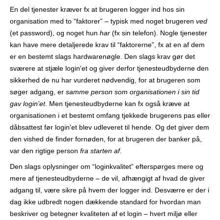
En del tjenester kræver fx at brugeren logger ind hos sin
organisation med to “faktorer” – typisk med noget brugeren
ved
(et password), og noget hun
har
(fx sin telefon). Nogle tjenester
kan have mere detaljerede krav til “faktorerne”, fx at en af dem
er en bestemt slags hardwarenøgle. Den slags krav gør det
sværere at stjæle login'et og giver derfor tjenesteudbyderne den
sikkerhed de nu har vurderet nødvendig, for at brugeren som
søger adgang, er
samme person som organisationen i sin tid
gav login'et
. Men tjenesteudbyderne kan fx også kræve at
organisationen i et bestemt omfang tjekkede brugerens pas eller
dåbsattest før login'et blev udleveret til hende. Og det giver dem
den vished de finder fornøden, for at brugeren der banker på,
var den rigtige person
fra starten af
.
Den slags oplysninger om “login­kvalitet” efterspørges mere og
mere af tjenesteudbyderne – de vil, afhængigt af hvad de giver
adgang til, være sikre på hvem der logger ind. Desværre er der i
dag ikke udbredt nogen dækkende standard for hvordan man
beskriver og betegner kvaliteten af et login – hvert miljø eller