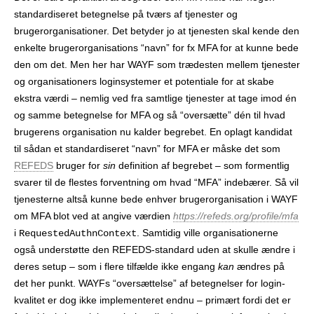
standardiseret betegnelse på tværs af tjenester og
brugerorganisationer. Det betyder jo at tjenesten skal kende den
enkelte brugerorganisations “navn” for fx MFA for at kunne bede
den om det. Men her har WAYF som trædesten mellem tjenester
og organisationers loginsystemer et potentiale for at skabe
ekstra værdi – nemlig ved fra samtlige tjenester at tage imod én
og samme betegnelse for MFA og så “oversætte” dén til hvad
brugerens organisation nu kalder begrebet. En oplagt kandidat
til sådan et standardiseret “navn” for MFA er måske det som
REFEDS
bruger for
sin
definition af begrebet – som formentlig
svarer til de flestes forventning om hvad “MFA” indebærer. Så vil
tjenesterne altså kunne bede enhver brugerorganisation i WAYF
om MFA blot ved at angive værdien
https://refeds.org/profile/mfa
i
. Samtidig ville organisationerne
RequestedAuthnContext
også understøtte den REFEDS-standard uden at skulle ændre i
deres setup – som i flere tilfælde ikke engang
kan
ændres på
det her punkt. WAYFs “oversættelse” af betegnelser for login­
kvalitet er dog ikke implementeret endnu – primært fordi det er