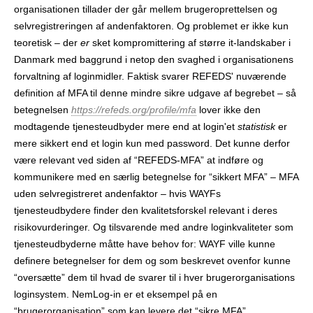
organisationen tillader der går mellem brugeroprettelsen og
selvregistreringen af andenfaktoren. Og problemet er ikke kun
teoretisk – der
er
sket kompromittering af større it-landskaber i
Danmark med baggrund i netop den svaghed i organisationens
forvaltning af login­midler. Faktisk svarer REFEDS' nuværende
definition af MFA til denne mindre sikre udgave af begrebet – så
betegnelsen
https://refeds.org/profile/mfa
lover ikke den
modtagende tjenesteudbyder mere end at login'et
statistisk
er
mere sikkert end et login kun med password. Det kunne derfor
være relevant ved siden af “REFEDS-MFA” at indføre og
kommunikere med en særlig betegnelse for “sikkert MFA” – MFA
uden selvregistreret andenfaktor – hvis WAYFs
tjenesteudbydere finder den kvalitetsforskel relevant i deres
risikovurderinger. Og tilsvarende med andre login­kvaliteter som
tjenesteudbyderne måtte have behov for: WAYF ville kunne
definere betegnelser for dem og som beskrevet ovenfor kunne
“oversætte” dem til hvad de svarer til i hver brugerorganisations
login­system. NemLog-in er et eksempel på en
“brugerorganisation” som kan levere det “sikre MFA”.