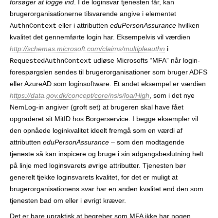
forsøger at logge ind
. I de login­svar tjenesten får, kan
brugerorganisationerne tilsvarende angive i elementet
eller i attributten
eduPersonAssurance
hvilken
AuthnContext
kvalitet det gennemførte login har. Eksempelvis vil værdien
http://schemas.microsoft.com/claims/multipleauthn
i
udløse Microsofts “MFA” når login­
RequestedAuthnContext
forespørgslen sendes til brugerorganisationer som bruger ADFS
eller AzureAD som loginsoftware. Et andet eksempel er værdien
https://data.gov.dk/concept/core/nsis/loa/High
, som i det nye
NemLog-in angiver (groft set) at brugeren skal have fået
opgraderet sit MitID hos Borgerservice. I begge eksempler vil
den opnåede login­kvalitet ideelt fremgå som en værdi af
attributten
eduPersonAssurance
– som den modtagende
tjeneste så kan inspicere og bruge i sin adgangsbeslutning helt
på linje med login­svarets øvrige attributter. Tjenesten bør
generelt tjekke login­svarets kvalitet, for det er muligt at
brugerorganisationens svar har en anden kvalitet end den som
tjenesten bad om eller i øvrigt kræver.
Det er bare upraktisk at begreber som MFA ikke har nogen