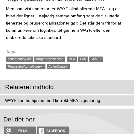
Men som vist understøtter WAYF altså allerede MFA – og alt
hvad der ligner. I nøjagtig samme omfang som de tilsluttede
tjenester og brugerorganisationer gør: Det står dem frit for at
kommunikere om login­kvalitet gennem WAYF, efter den
etablerede tekniske standard.
Tags:
tjenesteudbyder
brugerorganisation
MFA
LoA
SAML2
RequestedAuthnContext
AuthnContext
Relateret indhold
WAYF kan nu hjælpe med korrekt MFA-signalering
Del det her
EMAIL
FACEBOOK