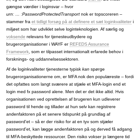
gængse værdier i login­svar – hvor
urn: … :PasswordProtectedTransport
nok er topscoreren –
stammer fra
et tidligt forsøg på at definere et sæt login­kvaliteter
i
miljøet som har udviklet selve login­teknologien. Af særlig og
voksende
relevans for tjenesteudbydere og
brugerorganisationer i WAYF er
REFEDS Assurance
Framework
, som er tilpasset internationalt erfarede behov i
forsknings- og uddannelsessektoren.
Af de login­kvaliteter tjenesterne typisk
kan
spørge
brugerorganisationerne om, er MFA nok den populæreste – fordi
det opfattes som langt sværere at stjæle et MFA-login end et
login med fx password alene. Men det er det ikke altid. Hvis
organisationen ved oprettelsen af brugeren kun udleverer
password til hende og tillader at hun selv kan registrere
andenfaktoren på et senere tidspunkt på grundlag af
password'et – så er der risiko for at en tyv som stjæler
password'et, kan lægge andenfaktoren på og derved få adgang
til MFA-beskyttede ressourcer. Den risiko vokser jo længere tid